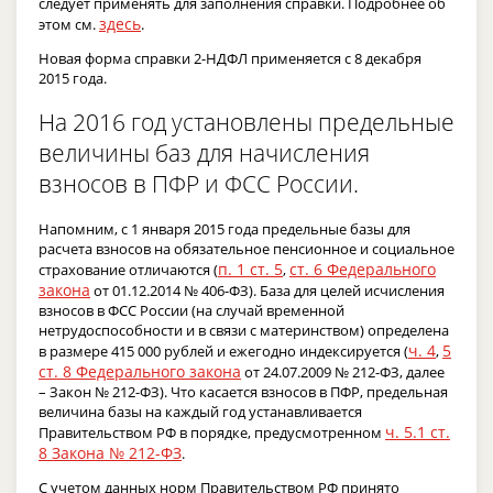
следует применять для заполнения справки. Подробнее об
здесь
этом см.
.
Новая форма справки 2-НДФЛ применяется с 8 декабря
2015 года.
На 2016 год установлены предельные
величины баз для начисления
взносов в ПФР и ФСС России.
Напомним, с 1 января 2015 года предельные базы для
расчета взносов на обязательное пенсионное и социальное
п. 1 ст. 5
ст. 6 Федерального
страхование отличаются (
,
закона
от 01.12.2014 № 406-ФЗ). База для целей исчисления
взносов в ФСС России (на случай временной
нетрудоспособности и в связи с материнством) определена
ч. 4
5
в размере 415 000 рублей и ежегодно индексируется (
,
ст. 8 Федерального закона
от 24.07.2009 № 212-ФЗ, далее
– Закон № 212-ФЗ). Что касается взносов в ПФР, предельная
величина базы на каждый год устанавливается
ч. 5.1 ст.
Правительством РФ в порядке, предусмотренном
8 Закона № 212-ФЗ
.
С учетом данных норм Правительством РФ принято