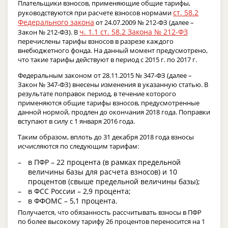
Плательщики взносов, применяющие общие тарифы,
ст. 58.2
руководствуются при расчете взносов нормами
Федерального закона
от 24.07.2009 № 212-ФЗ (далее –
ч. 1.1 ст. 58.2 Закона № 212-ФЗ
Закон № 212-ФЗ). В
перечислены тарифы взносов в разрезе каждого
внебюджетного фонда. На данный момент предусмотрено,
что такие тарифы действуют в период с 2015 г. по 2017 г.
Федеральным законом от 28.11.2015 № 347-ФЗ (далее –
Закон № 347-ФЗ) внесены изменения в указанную статью. В
результате поправок период, в течение которого
применяются общие тарифы взносов, предусмотренные
данной нормой, продлен до окончания 2018 года. Поправки
вступают в силу с 1 января 2016 года.
Таким образом, вплоть до 31 декабря 2018 года взносы
исчисляются по следующим тарифам:
в ПФР – 22 процента (в рамках предельной
величины базы для расчета взносов) и 10
процентов (свыше предельной величины базы);
в ФСС России – 2,9 процента;
в ФФОМС – 5,1 процента.
Получается, что обязанность рассчитывать взносы в ПФР
по более высокому тарифу 26 процентов переносится на 1