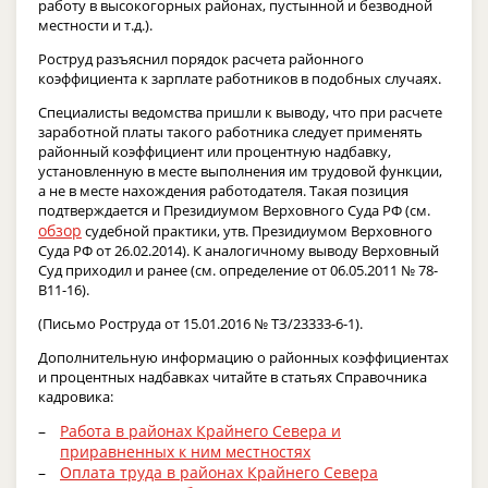
работу в высокогорных районах, пустынной и безводной
местности и т.д.).
Роструд разъяснил порядок расчета районного
коэффициента к зарплате работников в подобных случаях.
Специалисты ведомства пришли к выводу, что при расчете
заработной платы такого работника следует применять
районный коэффициент или процентную надбавку,
установленную в месте выполнения им трудовой функции,
а не в месте нахождения работодателя. Такая позиция
подтверждается и Президиумом Верховного Суда РФ (см.
обзор
судебной практики, утв. Президиумом Верховного
Суда РФ от 26.02.2014). К аналогичному выводу Верховный
Суд приходил и ранее (см. определение от 06.05.2011 № 78-
В11-16).
(Письмо Роструда от 15.01.2016 № ТЗ/23333-6-1).
Дополнительную информацию о районных коэффициентах
и процентных надбавках читайте в статьях Справочника
кадровика:
Работа в районах Крайнего Севера и
приравненных к ним местностях
Оплата труда в районах Крайнего Севера