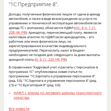
"1С:Предприятие 8".
Доходы, полученные физическим лицом от сдачи в аренду
автомобиля, а также в виде вознаграждения за услуги по
управлению и технической эксплуатации автомобиля (если
пп. 4 п. 1 ст.
аренда ТС с экипажем), облагаются НДФЛ (
208 НК РФ
). Арендатор, перечисляющий плату, является
налоговым агентом по НДФЛ (если арендодатель – его
работник или иное физическое лицо, не
зарегистрированное в качестве индивидуального
предпринимателя). Перечислить налог в бюджет
необходимо не позднее дня, следующего за днем выплаты
п. 6 ст. 226 НК РФ
арендной платы (
).
В справочнике "Кадровый учет и расчеты с персоналом в
программах 1С" опубликована новая статья по
программам "1С:Зарплата и управление персоналом 8"
(ред. 3.0), "1С:Зарплата и управление персоналом 8" (ред.
2.5) и "1С:Бухгалтерия 8" (ред. 3.0):
НДФЛ с дохода по договору аренды транспортного
средства
.
Все новости