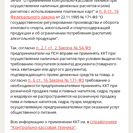
54-ФЗ "О применении контрольно-кассовой техники при
осуществлении наличных денежных расчетов и (или)
п. 6 ст. 16
расчетов с использованием платежных карт" и
Федерального закона
от 22.11.1995 № 171-ФЗ "О
государственном регулировании производства и оборота
этилового спирта, алкогольной и спиртосодержащей
продукции и об ограничении потребления (распития)
алкогольной продукции".
п. 2.1 ст. 2 Закона № 54-ФЗ
Так, согласно
предприниматели на ПСН вправе не применять ККТ при
осуществлении наличных расчетов при условии выдачи по
требованию покупателя (клиента) документа (товарного
чека, квитанции или другого документа),
подтверждающего прием денежных средств за товар, а
п. 6 ст. 16 Закона № 171-ФЗ
согласно
требование о
необходимости предпринимателями применять ККТ при
розничной продаже пива и пивных напитков, сидра, пуаре
и медовухи не распространяется на розничную продажу
пива и пивных напитков, сидра, пуаре, медовухи,
осуществляемую предпринимателями при оказании услуг
общественного питания.
справочнике
Всю информацию о применении ККТ см. в
"Контрольно-кассовая техника"
.