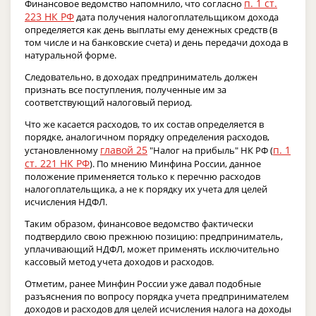
п. 1 ст.
Финансовое ведомство напомнило, что согласно
223 НК РФ
дата получения налогоплательщиком дохода
определяется как день выплаты ему денежных средств (в
том числе и на банковские счета) и день передачи дохода в
натуральной форме.
Следовательно, в доходах предприниматель должен
признать все поступления, полученные им за
соответствующий налоговый период.
Что же касается расходов, то их состав определяется в
порядке, аналогичном порядку определения расходов,
главой 25
п. 1
установленному
"Налог на прибыль" НК РФ (
ст. 221 НК РФ
). По мнению Минфина России, данное
положение применяется только к перечню расходов
налогоплательщика, а не к порядку их учета для целей
исчисления НДФЛ.
Таким образом, финансовое ведомство фактически
подтвердило свою прежнюю позицию: предприниматель,
уплачивающий НДФЛ, может применять исключительно
кассовый метод учета доходов и расходов.
Отметим, ранее Минфин России уже давал подобные
разъяснения по вопросу порядка учета предпринимателем
доходов и расходов для целей исчисления налога на доходы