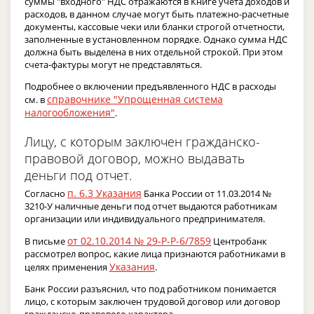
суммы "входного" НДС отражаются в Книге учета доходов и
расходов, в данном случае могут быть платежно-расчетные
документы, кассовые чеки или бланки строгой отчетности,
заполненные в установленном порядке. Однако сумма НДС
должна быть выделена в них отдельной строкой. При этом
счета-фактуры могут не представляться.
Подробнее о включении предъявленного НДС в расходы
справочнике "Упрощенная система
см. в
налогообложения"
.
Лицу, с которым заключен гражданско-
правовой договор, можно выдавать
деньги под отчет.
п. 6.3 Указания
Согласно
Банка России от 11.03.2014 №
3210-У наличные деньги под отчет выдаются работникам
организации или индивидуального предпринимателя.
от 02.10.2014 № 29-Р-Р-6/7859
В письме
Центробанк
рассмотрел вопрос, какие лица признаются работниками в
Указания
целях применения
.
Банк России разъяснил, что под работником понимается
лицо, с которым заключен трудовой договор или договор