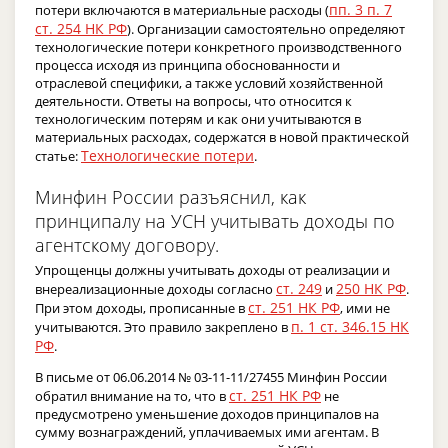
пп. 3 п. 7
потери включаются в материальные расходы (
ст. 254 НК РФ
). Организации самостоятельно определяют
технологические потери конкретного производственного
процесса исходя из принципа обоснованности и
отраслевой специфики, а также условий хозяйственной
деятельности. Ответы на вопросы, что относится к
технологическим потерям и как они учитываются в
материальных расходах, содержатся в новой практической
Технологические потери
статье:
.
Минфин России разъяснил, как
принципалу на УСН учитывать доходы по
агентскому договору.
Упрощенцы должны учитывать доходы от реализации и
ст. 249
250 НК РФ
внереализационные доходы согласно
и
.
ст. 251 НК РФ
При этом доходы, прописанные в
, ими не
п. 1 ст. 346.15 НК
учитываются. Это правило закреплено в
РФ
.
В письме от 06.06.2014 № 03-11-11/27455 Минфин России
ст. 251 НК РФ
обратил внимание на то, что в
не
предусмотрено уменьшение доходов принципалов на
сумму вознаграждений, уплачиваемых ими агентам. В