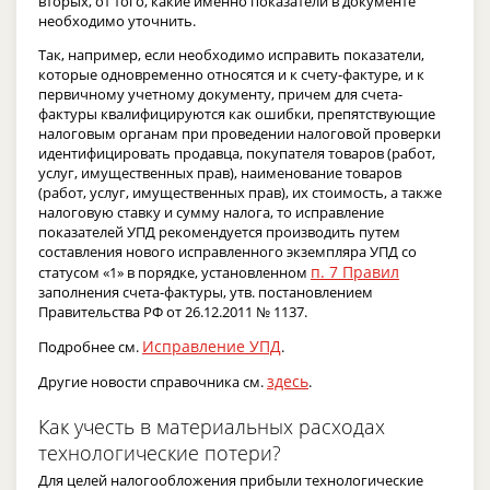
вторых, от того, какие именно показатели в документе
необходимо уточнить.
Так, например, если необходимо исправить показатели,
которые одновременно относятся и к счету-фактуре, и к
первичному учетному документу, причем для счета-
фактуры квалифицируются как ошибки, препятствующие
налоговым органам при проведении налоговой проверки
идентифицировать продавца, покупателя товаров (работ,
услуг, имущественных прав), наименование товаров
(работ, услуг, имущественных прав), их стоимость, а также
налоговую ставку и сумму налога, то исправление
показателей УПД рекомендуется производить путем
составления нового исправленного экземпляра УПД со
п. 7 Правил
статусом «1» в порядке, установленном
заполнения счета-фактуры, утв. постановлением
Правительства РФ от 26.12.2011 № 1137.
Исправление УПД
Подробнее см.
.
здесь
Другие новости справочника см.
.
Как учесть в материальных расходах
технологические потери?
Для целей налогообложения прибыли технологические