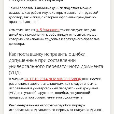
гражданско-правового характера.
Таким образом, наличные деньги под отчет можно
выдавать как работнику, с которым заключен трудовой
договор, так и лицу, с которым оформлен гражданско-
правовой договор.
п. 5 Указания
Отметим, что из
также следует, что для
целей его применения к работникам относятся лица, с
которыми заключены трудовые и гражданско-правовые
договора.
Как поставщику исправить ошибки,
допущенные при составлении
универсального передаточного документа
(УПД).
от 17.10.2014 № ММВ-20-15/86@
В письме
ФНС России
разъяснила налогоплательщикам, как следует вносить
исправления в универсальный передаточный документ
(УПД) в случае обнаружения ошибки, допущенной
продавцом при оформлении этого документа.
Рекомендованный налоговой службой порядок
исправления УПД зависит, во-первых, от статуса УПД и, во-