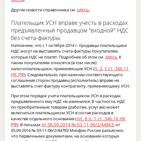
здесь.
Другие новости справочника см.
Плательщик УСН вправе учесть в расходах
предъявленный продавцом "входной" НДС
без счета-фактуры.
Напомним, что с 1 октября 2014 г. продавцы-плательщики
НДС могут не выставлять счета-фактуры покупателям,
здесь
которые НДС не платят. Подробнее об этом см.
. К
таким покупателям относятся (в том числе)
п. 2
3 ст. 346.11
налогоплательщики, применяющие УСН (
,
НК РФ
). Следовательно, при наличии соответствующего
соглашения сторон продавец (исполнитель) вправе не
выставлять счет-фактуру контрагенту, применяющему УСН.
При этом порядок учета плательщиком УСН в расходах
предъявленного ему НДС не изменился. В частности, НДС
по приобретенным товарам (работам, услугам) может
включаться плательщиком УСН в состав расходов в
пп. 8 п. 1 ст. 346.16 НК
качестве отдельного основания (
РФ
от 08.09.2014 № 03-11-06/2/44863
). В письмах
, от
05.09.2014 № 03-11-06/2/44783 Минфин России разъяснил,
что первичными документами, на основании которых