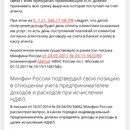
связи с этим принципал, применяющий УСН, должен
признавать всю сумму выручки, которая поступает на счет
агента.
п. 1 ст. 346.17 НК РФ
При этом из
следует, что датой
получения дохода будет день оплаты клиентами оказанных
им услуг, то есть день поступления платежей от клиентов
согласно агентскому договору на счета в банках и (или) в
кассу агента.
Аналогичное мнение существовало и ранее (см. письма
от 24.05.2011 № 03-11-06/2/80
Минфина России
здесь
(комментарий
), УФНС России по г. Москве от
01.12.2011 № 16-15/116615@).
Минфин России подтвердил свою позицию
в отношении учета предпринимателем
доходов и расходов при исчислении
НДФЛ.
В письме от 16.07.2014 № 03-04-05/34662 Минфин России
рассмотрел вопрос, в каком порядке индивидуальный
предприниматель должен определять доходы и расходы в
целях исчисления НДФЛ.