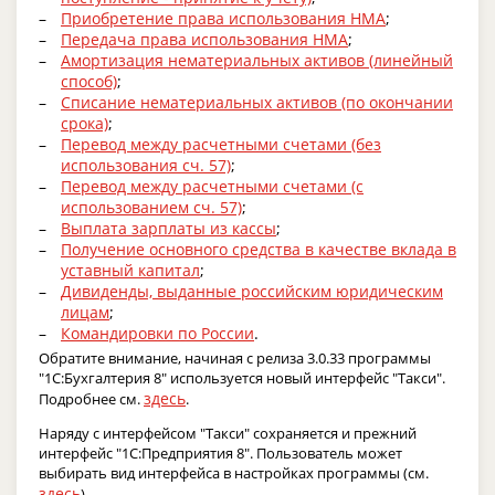
Приобретение права использования НМА
;
Передача права использования НМА
;
Амортизация нематериальных активов (линейный
способ)
;
Списание нематериальных активов (по окончании
срока)
;
Перевод между расчетными счетами (без
использования сч. 57)
;
Перевод между расчетными счетами (с
использованием сч. 57)
;
Выплата зарплаты из кассы
;
Получение основного средства в качестве вклада в
уставный капитал
;
Дивиденды, выданные российским юридическим
лицам
;
Командировки по России
.
Обратите внимание, начиная с релиза 3.0.33 программы
"1С:Бухгалтерия 8" используется новый интерфейс "Такси".
здесь
Подробнее см.
.
Наряду с интерфейсом "Такси" сохраняется и прежний
интерфейс "1С:Предприятия 8". Пользователь может
выбирать вид интерфейса в настройках программы (см.
здесь
).