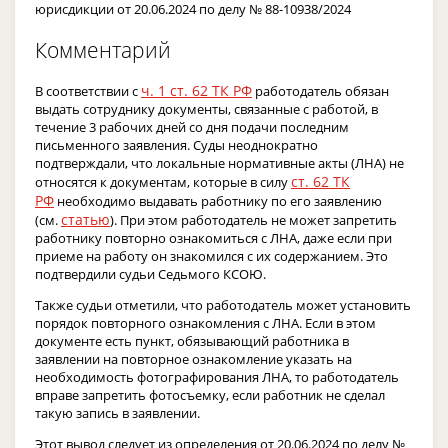
юрисдикции от 20.06.2024 по делу № 88-10938/2024
Комментарий
ч. 1 ст. 62 ТК РФ
В соответствии с
работодатель обязан
выдать сотруднику документы, связанные с работой, в
течение 3 рабочих дней со дня подачи последним
письменного заявления. Суды неоднократно
подтверждали, что локальные нормативные акты (ЛНА) не
ст. 62 ТК
относятся к документам, которые в силу
РФ
необходимо выдавать работнику по его заявлению
статью
(см.
). При этом работодатель не может запретить
работнику повторно ознакомиться с ЛНА, даже если при
приеме на работу он знакомился с их содержанием. Это
подтвердили судьи Седьмого КСОЮ.
Также судьи отметили, что работодатель может установить
порядок повторного ознакомления с ЛНА. Если в этом
документе есть пункт, обязывающий работника в
заявлении на повторное ознакомление указать на
необходимость фотографирования ЛНА, то работодатель
вправе запретить фотосъемку, если работник не сделал
такую запись в заявлении.
Этот вывод следует из определения от 20.06.2024 по делу №