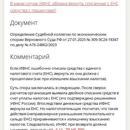
В каком случае ИФНС обязана вернуть списанные с ЕНС
средства с процентами?
Документ
Определение Судебной коллегии по экономическим
спорам Верховного Суда РФ от 27.01.2025 № 309-ЭС24-18347
по делу № А76-24862/2023
Комментарий
Если ИФНС ошибочно списала средства с единого
налогового счета (ЕНС), вернуть их она должна с
процентами (как при излишнем взыскании налогов).
Суть спора заключалась в следующем. После сверки
расчетов организация выявила двойное списание средств в
счет уплаты налогов с ЕНС (это подтверждено решениями
УФНС России). Впоследствии денежные средства ИФНС
вернула на ЕНС. Но налогоплательщик посчитал, что такие
действия (неправомерное уменьшение положительного
сальдо ЕНС) приравниваются к излишнему взысканию
налогов. Следовательно, ИНФС при возврате должна
п. 4 ст. 79 НК РФ
начислить проценты (
).