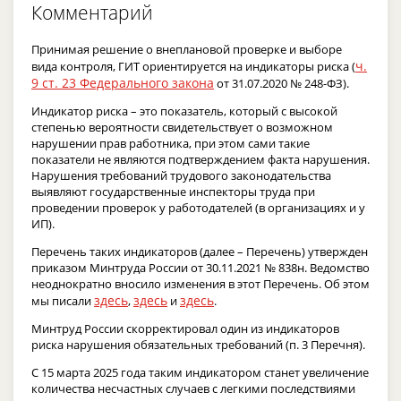
Комментарий
Принимая решение о внеплановой проверке и выборе
ч.
вида контроля, ГИТ ориентируется на индикаторы риска (
9 ст. 23 Федерального закона
от 31.07.2020 № 248-ФЗ).
Индикатор риска – это показатель, который с высокой
степенью вероятности свидетельствует о возможном
нарушении прав работника, при этом сами такие
показатели не являются подтверждением факта нарушения.
Нарушения требований трудового законодательства
выявляют государственные инспекторы труда при
проведении проверок у работодателей (в организациях и у
ИП).
Перечень таких индикаторов (далее – Перечень) утвержден
приказом Минтруда России от 30.11.2021 № 838н. Ведомство
неоднократно вносило изменения в этот Перечень. Об этом
здесь
здесь
здесь
мы писали
,
и
.
Минтруд России скорректировал один из индикаторов
риска нарушения обязательных требований (п. 3 Перечня).
С 15 марта 2025 года таким индикатором станет увеличение
количества несчастных случаев с легкими последствиями