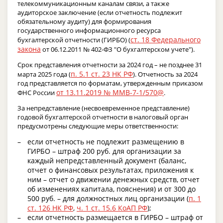
телекоммуникационным каналам связи, а также
аудиторское заключение (если отчетность подлежит
обязательному аудиту) для формирования
государственного информационного ресурса
ст. 18 Федерального
бухгалтерской отчетности (ГИРБО) (
закона
от 06.12.2011 № 402-ФЗ "О бухгалтерском учете").
Срок представления отчетности за 2024 год – не позднее 31
п. 5.1 ст. 23 НК РФ
марта 2025 года (
). Отчетность за 2024
год представляется по форматам, утвержденным приказом
от 13.11.2019 № ММВ-7-1/570@
ФНС России
.
За непредставление (несвоевременное представление)
годовой бухгалтерской отчетности в налоговый орган
предусмотрены следующие меры ответственности:
если отчетность не подлежит размещению в
ГИРБО – штраф 200 руб. для организации за
каждый непредставленный документ (баланс,
отчет о финансовых результатах, приложения к
ним – отчет о движении денежных средств, отчет
об изменениях капитала, пояснения) и от 300 до
500 руб. – для должностных лиц организации (
п. 1
ст. 126 НК РФ
,
ч. 1 ст. 15.6 КоАП РФ
);
если отчетность размещается в ГИРБО – штраф от